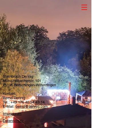
Steinbruch Dennig
Mutschelbacherstr. 101
75196 Remchingen-Wilferdingen
Kontakt:
Bernd Dennig
Tel.:
+49 176 40 54 43 14
E-Mail:
bernd@dennig.com
Impressum
Datenschutz