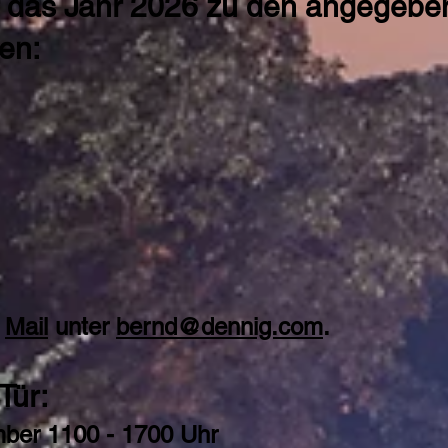
ür das Jahr 2026 zu den angegeb
en:
r
Mail
unter
bernd@dennig.com
.
Tür:
mber 1100 - 1700 Uhr