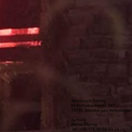
Steinbruch Dennig
Mutschelbacherstr. 101
75196 Remchingen-Wilferdinge
Kontakt:
Bernd Dennig
Tel.: +49 176 40 54 43 14