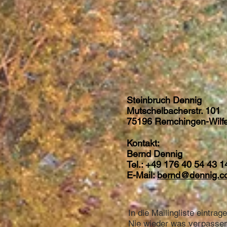
Steinbruch Dennig
Mutschelbacherstr. 101
75196 Remchingen-Wilfe
Kontakt:
Bernd Dennig
Tel.: +49 176 40 54 43 1
E-Mail:
bernd@dennig.c
In die Mailingliste eintrag
Nie wieder was verpasse