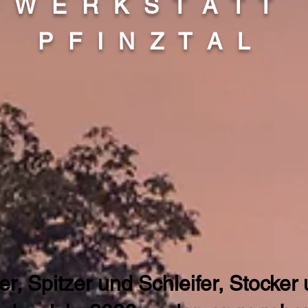
W E R K S T A T T
P F I N Z T A L
r, Spitzer und Schleifer, Stocker u