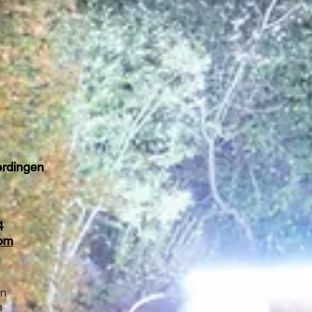
rdingen
4
om
en
n