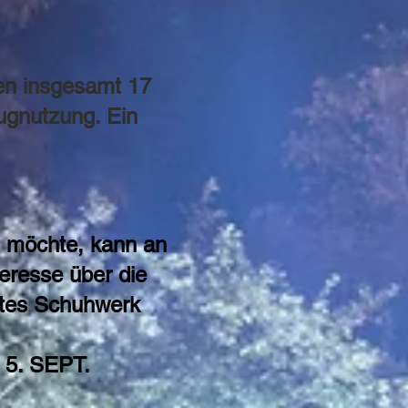
en insgesamt 17
ugnutzung. Ein
 möchte, kann an
teresse über die
stes Schuhwerk
 5. SEPT.