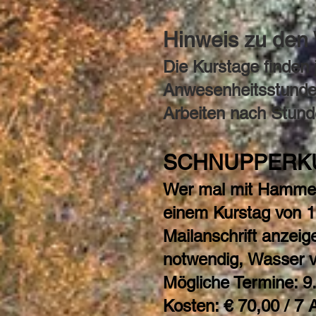
Hinweis zu den
Die Kurstage finden
Anwesenheitsstunden
Arbeiten nach Stund
SCHNUPPERK
Wer mal mit Hammer
einem Kurstag von 10
Mailanschrift anzei
notwendig, Wasser v
Mögliche Termine: 9
Kosten: € 70,00 / 7