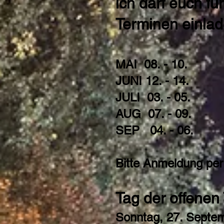
ich darf euch f
Terminen einlad
MAI 08. - 10.
JUNI 12. - 14.
JULI 03. - 05.
AUG 07. - 09.
SEP 04. - 06.
Bitte Anmeldung pe
Tag der offenen 
Sonntag, 27
. Septe