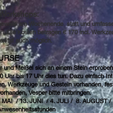
 Workshops:
 jeweils am Wochenende statt und umfass
. Die Kosten betragen € 170 incl. Werkze
en ist auch möglich.
URSE
 und Meißel sich an einem Stein erproben
 Uhr bis 17 Uhr dies tun. Dazu einfach In
gen. Werkzeuge und Gestein vorhanden, fe
orhanden, Vesper bitte mitbringen.
. MAI / 13. JUNI / 4. JULI / 8. AUGUST /
 Anwesenheitsstunden