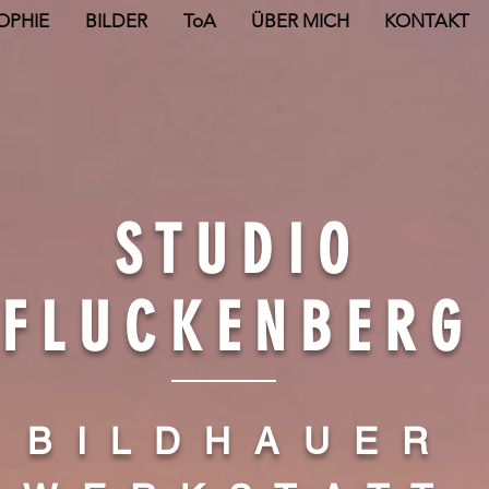
OPHIE
BILDER
ToA
ÜBER MICH
KONTAKT
S T U D I O
F L U C K E N B E R G
B I L D H A U E R